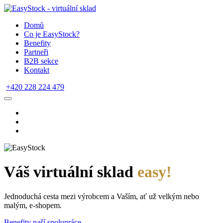
Domů
Co je EasyStock?
Benefity
Partneři
B2B sekce
Kontakt
+420 228 224 479
Váš virtuální sklad
easy!
Jednoduchá cesta mezi výrobcem a Vaším, ať už velkým nebo
malým, e-shopem.
Benefity naší spolupráce