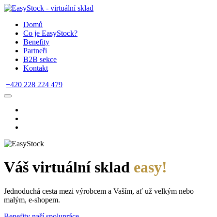
Domů
Co je EasyStock?
Benefity
Partneři
B2B sekce
Kontakt
+420 228 224 479
Váš virtuální sklad
easy!
Jednoduchá cesta mezi výrobcem a Vaším, ať už velkým nebo
malým, e-shopem.
Benefity naší spolupráce