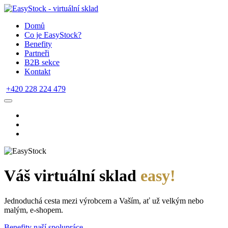
Domů
Co je EasyStock?
Benefity
Partneři
B2B sekce
Kontakt
+420 228 224 479
Váš virtuální sklad
easy!
Jednoduchá cesta mezi výrobcem a Vaším, ať už velkým nebo
malým, e-shopem.
Benefity naší spolupráce