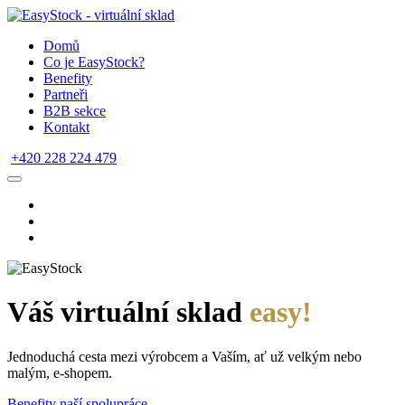
Domů
Co je EasyStock?
Benefity
Partneři
B2B sekce
Kontakt
+420 228 224 479
Váš virtuální sklad
easy!
Jednoduchá cesta mezi výrobcem a Vaším, ať už velkým nebo
malým, e-shopem.
Benefity naší spolupráce